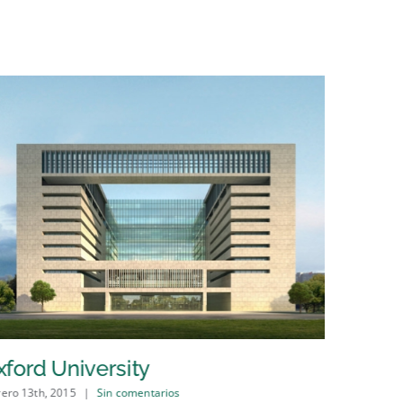
ford University
Dubai 
rero 13th, 2015
|
Sin comentarios
febrero 13th