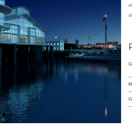
e
d
C
P
C