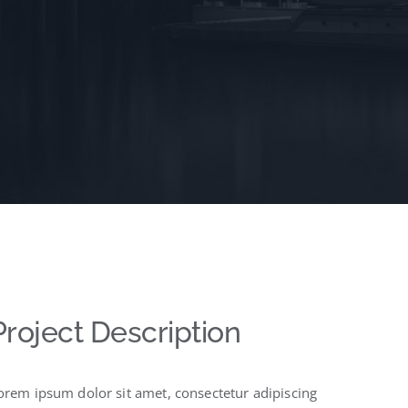
Project Description
orem ipsum dolor sit amet, consectetur adipiscing